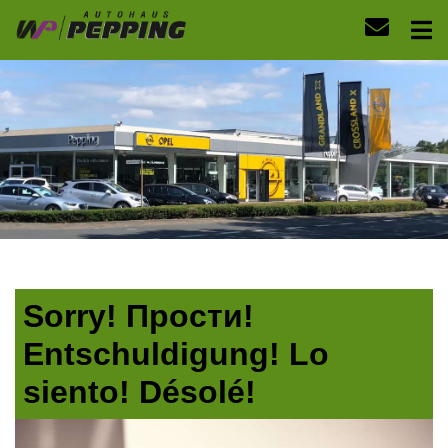
Sorry! Прости!
Entschuldigung! Lo
siento! Désolé!