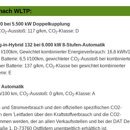
 nach WLTP:
0 bei 5.500 kW Doppelkupplung
 CO
-Ausstoß: 117 g/km, CO
-Klasse: D
2
2
-in-Hybrid 132 bei 6.000 kW 8-Stufen-Automatik
,5 l/100km, Gewichtet kombinierter Energieverbrauch: 16,6 kWh
 Batterie: 6,5 l/100km, gewichteter CO
-Ausstoß bei kombiniert
2
er Batterie: 137 g/km, CO
-Klasse bei gewichtet kombinierter
2
rie: E
r Automatik
h/100 km, CO
-Ausstoß: 0 g/km, CO
-Klasse: A
2
2
ff- und Stromverbrauch und den offiziellen spezifischen CO2-
dem 'Leitfaden über den Kraftstoffverbrauch und die CO2-
men werden, der an allen Verkaufsstellen und bei der DAT D
 1, D-73760 Ostfildern unentgeltlich erhältlich ist.