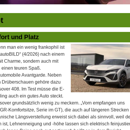
t
ort und Platz
enn man ein wenig frankophil ist
t „autoBILD“ (4/2026) nach einem
mit Charme, sondern auch mit
h einen teuren Spaß.
automobile Avantgarde. Neben
um Drüberschauen gehöre dazu
sover 408. Im Test müsse die E-
ing auch ein gutes Auto steckt.
sover grundsätzlich wenig zu meckern. „Vorn empfangen uns
GR-Komfortsitze, Serie im GT), die auch auf längeren Strecken
sche Längsverstellung erweist sich dabei als sinnvoll, weil de
ist, Lehnenneigung und -höhe lassen sich elektrisch feinjustie