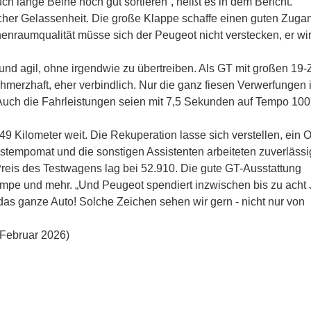
h lange Beine noch gut sortieren“, heißt es in dem Bericht.
ischer Gelassenheit. Die große Klappe schaffe einen guten Zug
nenraumqualität müsse sich der Peugeot nicht verstecken, er wi
nd agil, ohne irgendwie zu übertreiben. Als GT mit großen 19-Z
 schmerzhaft, eher verbindlich. Nur die ganz fiesen Verwerfungen
uch die Fahrleistungen seien mit 7,5 Sekunden auf Tempo 100 
 Kilometer weit. Die Rekuperation lasse sich verstellen, ein 
stempomat und die sonstigen Assistenten arbeiteten zuverlässi
 Preis des Testwagens lag bei 52.910. Die gute GT-Ausstattung
pe und mehr. „Und Peugeot spendiert inzwischen bis zu acht 
 das ganze Auto! Solche Zeichen sehen wir gern - nicht nur von
 Februar 2026)