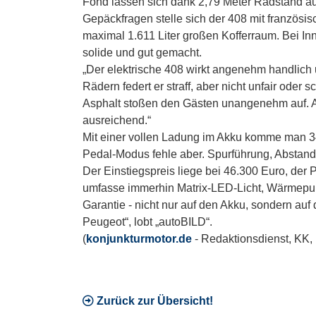
Fond lassen sich dank 2,79 Meter Radstand auc
Gepäckfragen stelle sich der 408 mit französ
maximal 1.611 Liter großen Kofferraum. Bei In
solide und gut gemacht.
„Der elektrische 408 wirkt angenehm handlich u
Rädern federt er straff, aber nicht unfair oder
Asphalt stoßen den Gästen unangenehm auf. A
ausreichend.“
Mit einer vollen Ladung im Akku komme man 349
Pedal-Modus fehle aber. Spurführung, Abstand
Der Einstiegspreis liege bei 46.300 Euro, der
umfasse immerhin Matrix-LED-Licht, Wärmepum
Garantie - nicht nur auf den Akku, sondern auf
Peugeot“, lobt „autoBILD“.
(
konjunkturmotor.de
- Redaktionsdienst, KK,
Zurück zur Übersicht!