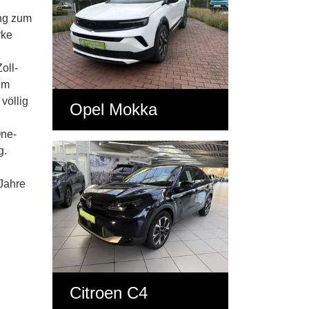
ang zum
rke
oll-
 im
völlig
Opel Mokka
One-
g.
Jahre
Citroen C4