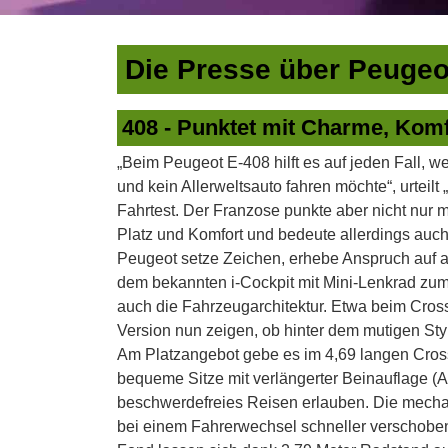
Die Presse über Peugeo
408 - Punktet mit Charme, Komf
„Beim Peugeot E-408 hilft es auf jeden Fall, w
und kein Allerweltsauto fahren möchte“, urteil
Fahrtest. Der Franzose punkte aber nicht nur 
Platz und Komfort und bedeute allerdings auc
Peugeot setze Zeichen, erhebe Anspruch auf 
dem bekannten i-Cockpit mit Mini-Lenkrad z
auch die Fahrzeugarchitektur. Etwa beim Cros
Version nun zeigen, ob hinter dem mutigen Styl
Am Platzangebot gebe es im 4,69 langen Cros
bequeme Sitze mit verlängerter Beinauflage (A
beschwerdefreies Reisen erlauben. Die mechani
bei einem Fahrerwechsel schneller verschoben 